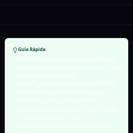
Guía Rápida
Usa los
códigos de regalo de Sword X Staff
para reclamar valiosas recompensas en el juego
como Dawnium y Stamina.
Los códigos se introducen a través del
Centro
de Usuario
en la configuración del juego.
Revisa siempre si hay códigos nuevos
regularmente, ya que tienen
validez limitada
.
Las recompensas pueden impulsar
significativamente tu
progreso inicial en el
juego
.