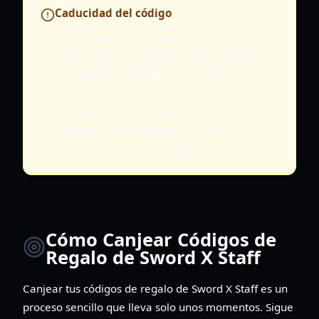
Caducidad del código
Los códigos de regalo en Sword X Staff
suelen tener un tiempo limitado. Algunos
códigos están vinculados a eventos o días
festivos específicos y caducarán una vez
que pase la fecha. Canjea siempre los
códigos lo antes posible para evitar
perderte valiosas recompensas.
Cómo Canjear Códigos de
Regalo de Sword X Staff
Canjear tus códigos de regalo de Sword X Staff es un
proceso sencillo que lleva solo unos momentos. Sigue