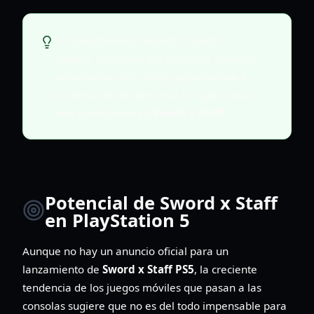
No subestimes el aspecto "inactivo".
Aunque progresas sin conexión, explorar
activamente el mundo y personalizar tu
construcción proporciona la experiencia
más gratificante en
Sword x Staff
.
Potencial de Sword x Staff
en PlayStation 5
Aunque no hay un anuncio oficial para un
lanzamiento de
Sword x Staff PS5
, la creciente
tendencia de los juegos móviles que pasan a las
consolas sugiere que no es del todo impensable para