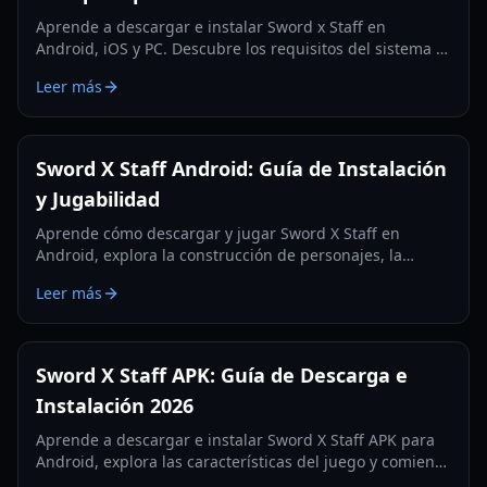
Aprende a descargar e instalar Sword x Staff en
Android, iOS y PC. Descubre los requisitos del sistema y
consejos esenciales para nuevos jugadores.
Leer más
Sword X Staff Android: Guía de Instalación
y Jugabilidad
Aprende cómo descargar y jugar Sword X Staff en
Android, explora la construcción de personajes, la
progresión inactiva y las características clave de este
Leer más
RPG único.
Sword X Staff APK: Guía de Descarga e
Instalación 2026
Aprende a descargar e instalar Sword X Staff APK para
Android, explora las características del juego y comienza
con este RPG inactivo único.