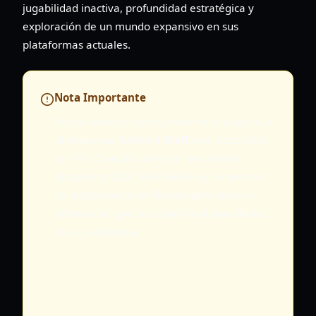
jugabilidad inactiva, profundidad estratégica y
exploración de un mundo expansivo en sus
plataformas actuales.
Nota Importante
Ten cuidado con las fuentes no oficiales que
afirman que
Sword x Staff
está disponible
en PS5. Consulta siempre los canales
oficiales de BOLTRAY GAMES o las tiendas
de aplicaciones verificadas para obtener
información precisa sobre la disponibilidad
de la plataforma.