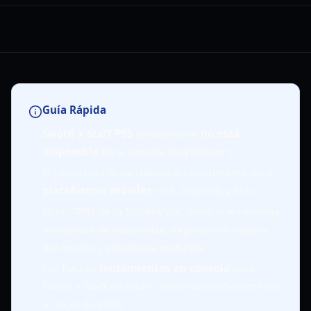
Guía Rápida
Sword x Staff PS5
actualmente
no está
disponible
en la consola PlayStation 5.
El juego está desarrollado principalmente para
plataformas móviles
(iOS, Android) y Mac.
Es un "RPG de la Tercera Vía" único que combina
mecánicas de inactividad, exploración masiva
del mundo y estrategia profunda.
Los futuros
lanzamientos en consola
para
Sword x Staff no están confirmados oficialmente
a mayo de 2026.