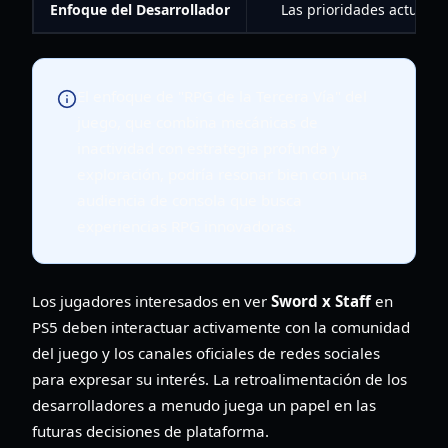
Enfoque del Desarrollador
Las prioridades actuale
El enfoque de "RPG de la Tercera Vía" del
juego, que combina mecánicas de
inactividad con estrategia profunda y
exploración, podría resonar bien con una
audiencia de consola que busca
experiencias RPG innovadoras.
Los jugadores interesados en ver
Sword x Staff
en
PS5 deben interactuar activamente con la comunidad
del juego y los canales oficiales de redes sociales
para expresar su interés. La retroalimentación de los
desarrolladores a menudo juega un papel en las
futuras decisiones de plataforma.