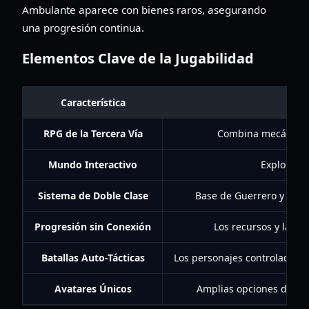
Ambulante aparece con bienes raros, asegurando
una progresión continua.
Elementos Clave de la Jugabilidad
Característica
RPG de la Tercera Vía
Combina mecánicas d
Mundo Interactivo
Explora di
Sistema de Doble Clase
Base de Guerrero y Mago
Progresión sin Conexión
Los recursos y la f
Batallas Auto-Tácticas
Los personajes controlados p
Avatares Únicos
Amplias opciones de per