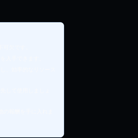
不可欠です。
ジ
を入手できます。
用し、効率的なリソース
優先して使用しましょ
他の報酬を手に入れま