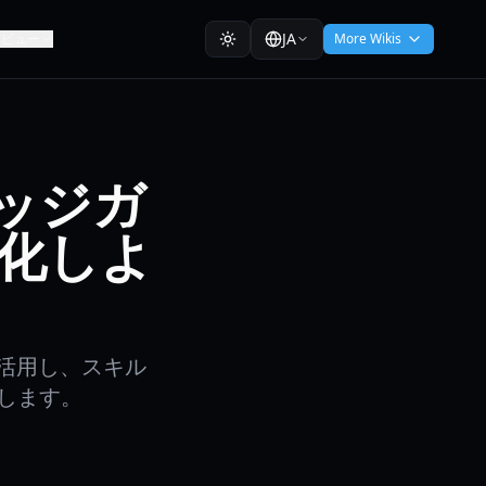
JA
レビュー
More Wikis
ラバッジガ
化しよ
手・活用し、スキル
します。