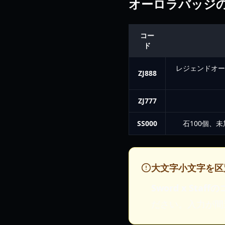
オーロラバッジの
コー
ド
レジェンドオー
ZJ888
ZJ777
SS000
石100個、未
大文字小文字を区
Sword x Staff
ださい。入力が間