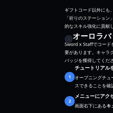
ギフトコード以外にも
「祈りのステーション
的なスキル強化に貢献
オーロラバ
Sword x Staf
要があります。キャラ
バッジを獲得してくだ
チュートリアル
1
オープニングチュ
スできることを確
メニューにアク
2
画面右下にある
キ