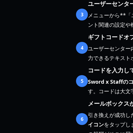
ユーザーセンタ
3
メニューから**
ント関連の設定や
ギフトコードオ
4
ユーザーセンター
力できるテキスト
コードを入力し
5
Sword x Staff
す。コードは大文
メールボックス
引き換えが成功し
6
イコン
をタップし