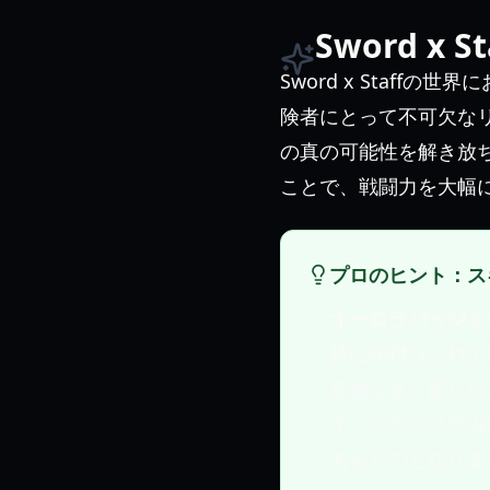
Sword 
Sword x Staffの世
険者にとって不可欠な
の真の可能性を解き放
ことで、戦闘力を大幅
プロのヒント：ス
オーロラバッジ
を
枠に紐付けられて
交換でき、新しい
す。このシステム
あるものとなりま