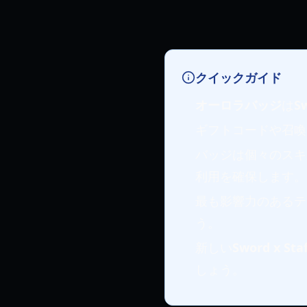
クイックガイド
オーロラバッジ
は
Sw
ギフトコードや召喚
バッジは個々のスキ
利用を確保します。
最も影響力のあるテ
う。
新しい
Sword x St
しょう。