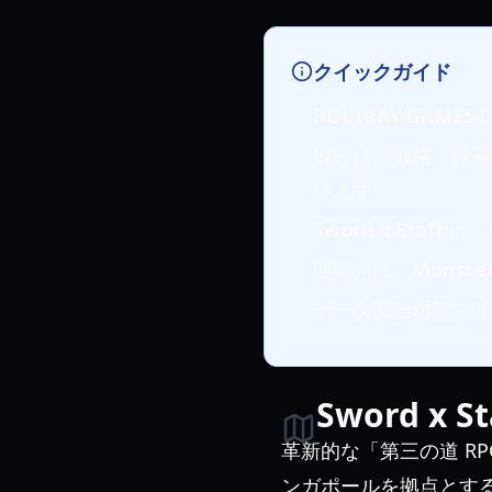
クイックガイド
BOLTRAY GAMES
彼らは、戦略、探索
います。
Sword x Staff
は、
開発元は、
Monster
データ安全対策には
Sword x 
革新的な「第三の道 R
ンガポールを拠点とす