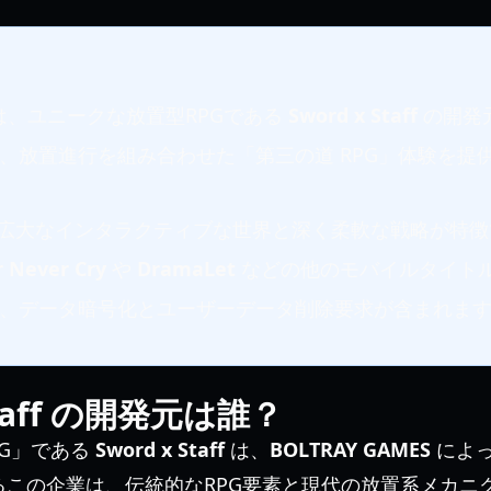
は、ユニークな放置型RPGである
Sword x Staff
の開発
、放置進行を組み合わせた「第三の道 RPG」体験を提
広大なインタラクティブな世界と深く柔軟な戦略が特徴
 Never Cry
や
DramaLet
などの他のモバイルタイト
、データ暗号化とユーザーデータ削除要求が含まれま
Staff の開発元は誰？
PG」である
Sword x Staff
は、
BOLTRAY GAMES
によ
るこの企業は、伝統的なRPG要素と現代の放置系メカニ