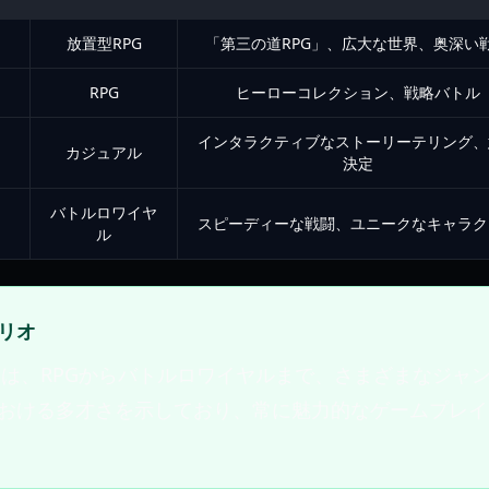
放置型RPG
「第三の道RPG」、広大な世界、奥深い
RPG
ヒーローコレクション、戦略バトル
インタラクティブなストーリーテリング、
カジュアル
決定
バトルロワイヤ
スピーディーな戦闘、ユニークなキャラク
ル
リオ
AMES は、RPGからバトルロワイヤルまで、さまざまなジ
おける多才さを示しており、常に魅力的なゲームプレイ