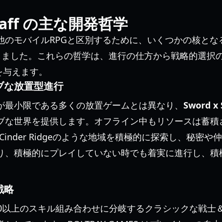
Staff の主な開発哲学
S は、他のモバイルRPGと区別するために、いくつかの核と
ました。これらの哲学は、進行の仕方から戦略的選択
を与えます。
ブな放置型進行
が最小限である多くの放置ゲームとは異なり、
Sword x 
ブな世界を提供します。オフライン中もリソースは蓄積
adeやCinder Ridgeのような地域を積極的に探索し、秘
り、積極的にプレイしていない時でも着実に進行し、積
戦略
00以上のスキル組み合わせに分岐するクラシックな戦士