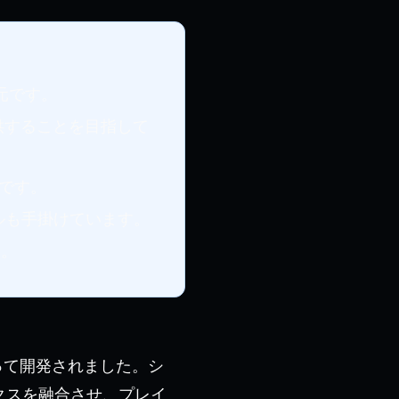
元です。
供することを目指して
です。
ルも手掛けています。
す。
って開発されました。シ
クスを融合させ、プレイ