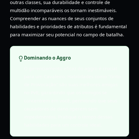
outras classes, sua durabilidade e controle de
multidão incomparáveis os tornam inestimáveis.
Compreender as nuances de seus conjuntos de
habilidades e prioridades de atributos é fundamental
para maximizar seu potencial no campo de batalha.
Dominando o Aggro
O gerenciamento eficaz do aggro é crucial
para um Cavaleiro. Habilidades como "Grito
de Provocação" são suas melhores amigas
no PvE, garantindo que os inimigos se
concentrem em você, permitindo que seus
causadores de dano operem sem
impedimentos. Pratique o tempo dessas
habilidades para um controle ideal.