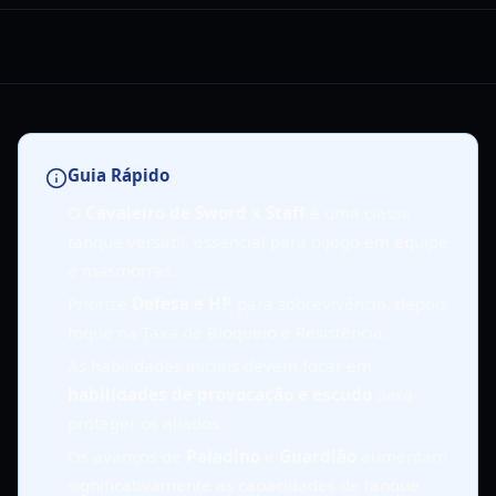
Guia Rápido
O
Cavaleiro de Sword x Staff
é uma classe
tanque versátil, essencial para o jogo em equipe
e masmorras.
Priorize
Defesa e HP
para sobrevivência, depois
foque na Taxa de Bloqueio e Resistência.
As habilidades iniciais devem focar em
habilidades de provocação e escudo
para
proteger os aliados.
Os avanços de
Paladino
e
Guardião
aumentam
significativamente as capacidades de tanque.