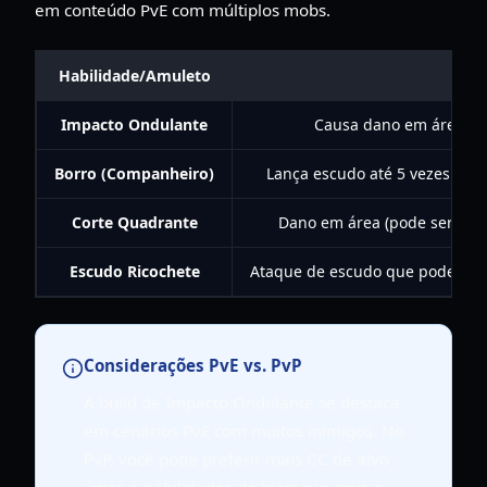
em conteúdo PvE com múltiplos mobs.
Habilidade/Amuleto
Ef
Impacto Ondulante
Causa dano em área qu
Borro (Companheiro)
Lança escudo até 5 vezes por
Corte Quadrante
Dano em área (pode ser subs
Escudo Ricochete
Ataque de escudo que pode atord
Considerações PvE vs. PvP
A build de Impacto Ondulante se destaca
em cenários PvE com muitos inimigos. No
PvP, você pode preferir mais CC de alvo
único e habilidades de bloqueio, pois o