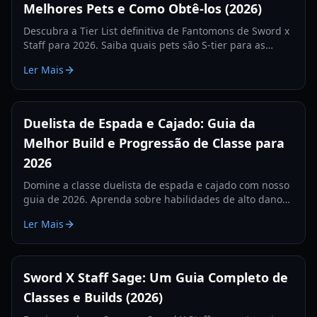
Melhores Pets e Como Obtê-los (2026)
Descubra a Tier List definitiva de Fantomons de Sword x
Staff para 2026. Saiba quais pets são S-tier para as
funções de DPS, Suporte e Tanque, e como adquiri-los e
Ler Mais
otimizá-los.
Duelista de Espada e Cajado: Guia da
Melhor Build e Progressão de Classe para
2026
Domine a classe duelista de espada e cajado com nosso
guia de 2026. Aprenda sobre habilidades de alto dano
explosivo, as melhores builds de roubo de vida e como
Ler Mais
evoluir para um Conquistador.
Sword X Staff Sage: Um Guia Completo de
Classes e Builds (2026)