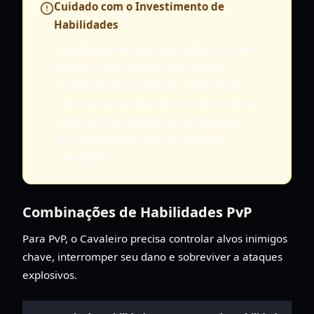
Cuidado com o Investimento de
Habilidades
Para jogadores de longo prazo, considere
guardar seus "Cartões de Troca de
Habilidade Selecionáveis" para Reinos
posteriores. Habilidades de início de jogo,
embora úteis, podem não permanecer
centrais para sua build em estágios
avançados.
Combinações de Habilidades PvP
Para PvP, o Cavaleiro precisa controlar alvos inimigos
chave, interromper seu dano e sobreviver a ataques
explosivos.