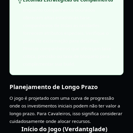
Enquanto companheiros dourados
oferecem altas estatísticas base,
companheiros de todas as raridades
fornecem atributos especiais. Verifique o
ponto de exclamação para detalhes.
Priorize companheiros que ofereçam taxa
crítica, precisão ou taxa de bloqueio para
complementar sua build.
Planejamento de Longo Prazo
O jogo é projetado com uma curva de progressão
onde os investimentos iniciais podem não ter valor a
longo prazo. Para Cavaleiros, isso significa considerar
cuidadosamente onde alocar recursos.
Início do Jogo (Verdantglade)