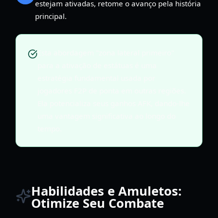
estejam ativadas, retome o avanço pela história
principal.
Esta abordagem "zona lateral primeiro"
para a ativação de estátuas é uma
estratégia fundamental usada por
jogadores F2P de ponta em outras regiões.
Ela potencializa seus ganhos AFK, dando-lhe
uma vantagem significativa ao longo do
tempo.
Habilidades e Amuletos:
Otimize Seu Combate