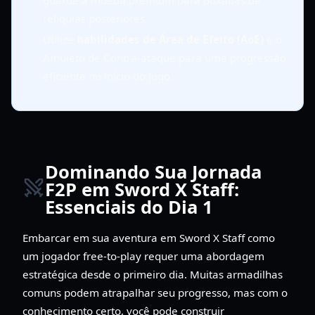
guarde a moeda premium para puxadas de
relíquias posteriores.
Utilize
habilidades de Área de Efeito (AoE)
e o
Amuleto de Contra-ataque para uma progressão
eficiente no início do jogo.
Dominando Sua Jornada
F2P em Sword X Staff:
Essenciais do Dia 1
Embarcar em sua aventura em Sword X Staff como
um jogador free-to-play requer uma abordagem
estratégica desde o primeiro dia. Muitas armadilhas
comuns podem atrapalhar seu progresso, mas com o
conhecimento certo, você pode construir