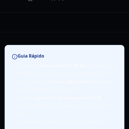
Guia Rápido
Domine o
guia Sword X Staff f2p
com escolhas
de classe inteligentes e alocação de recursos.
Pule o reroll; o
pity de 200 puxadas
garante
uma lendária de sua escolha.
Priorize a
geração de recompensas AFK
ativando todas as estátuas das zonas laterais
cedo.
Gaste ouro livremente em melhorias, mas