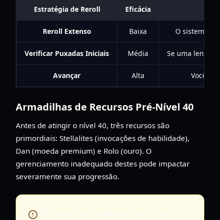
Estratégia de Reroll
Eficácia
Reroll Extenso
Baixa
O sistema de 
Verificar Puxadas Iniciais
Média
Se uma lendária
Avançar
Alta
Você ati
Armadilhas de Recursos Pré-Nível 40
Antes de atingir o nível 40, três recursos são
primordiais: Stellalites (invocações de habilidade),
Dan (moeda premium) e Rolo (ouro). O
gerenciamento inadequado destes pode impactar
severamente sua progressão.
NÃO gaste sua moeda premium (Dan) em