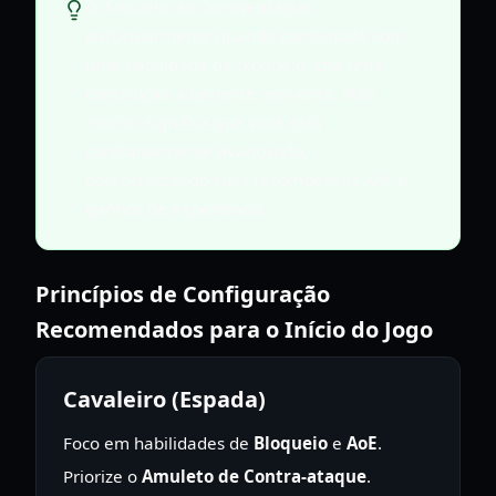
O Amuleto de Contra-ataque,
particularmente quando combinado com
uma habilidade de bloqueio, cria uma
construção altamente resiliente. Não
morrer significa que você está
constantemente avançando,
potencializando suas recompensas AFK e
ganhos de experiência.
Princípios de Configuração
Recomendados para o Início do Jogo
Cavaleiro (Espada)
Foco em habilidades de
Bloqueio
e
AoE
.
Priorize o
Amuleto de Contra-ataque
.