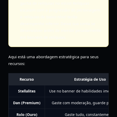
gacha de relíquias no início! Relíquias
escalam com a progressão do personagem,
e relíquias de baixo nível terão
desempenho inferior. Deixe sua conta se
desenvolver antes de investir pesadamente
em banners de relíquias.
Aqui está uma abordagem estratégica para seus
recursos:
Recurso
Estratégia de Uso
Stellalites
Use no banner de habilidades imedia
Dan (Premium)
Gaste com moderação, guarde para d
Rolo (Ouro)
Gaste tudo, constantemente.