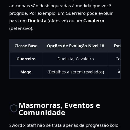
adicionais são desbloqueadas à medida que você
progride. Por exemplo, um Guerreiro pode evoluir
para um
Duelista
(ofensivo) ou um
Cavaleiro
(defensivo).
Classe Base
Opções de Evolução Nível 18
Estilo d
Guerreiro
Duelista, Cavaleiro
Corpo 
Mago
(Detalhes a serem revelados)
À dist
Masmorras, Eventos e
Comunidade
Sword x Staff não se trata apenas de progressão solo;