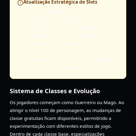
Atualização Estratégica de Slots
Embora as atualizações de slots
simplifiquem a progressão, nivelar
estrategicamente seus slots de forma
equilibrada entre equipamentos e
habilidades pode garantir um aumento de
poder balanceado. Concentre-se
igualmente em slots ofensivos e defensivos
para um desempenho ótimo.
Sistema de Classes e Evolução
Os jogadores começam como Guerreiro ou Mago. Ao
atingir o nível 100 de personagem, as mudanças de
classe gratuitas ficam disponíveis, permitindo a
experimentação com diferentes estilos de jogo.
Dentro de cada classe base, especializações