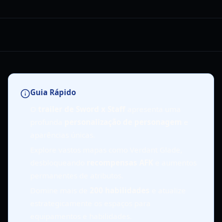
Guia Rápido
O
trailer de Sword x Staff
apresenta uma
profunda
personalização de personagem
e
aparências únicas.
Explore vastos mapas como Verdant Glade,
desbloqueando
recompensas AFK
e aumentos
permanentes de atributos.
Domine mais de
200 habilidades
e atualize
estrategicamente os espaços para
equipamentos e habilidades.