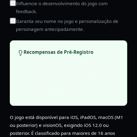
Influencie o desenvolvimento do jogo com
feedback.
Garanta seu nome no jogo e personalização de
personagem antecipadamente.
Recompensas de Pré-Registro
Mesmo que você tenha perdido o CBT, fique
atento às campanhas de pré-registro antes
do lançamento oficial. Elas frequentemente
oferecem itens e moedas exclusivas no jogo
para novos jogadores.
O jogo está disponível para iOS, iPadOS, macOS (M1
ou posterior) e visionOS, exigindo iOS 12.0 ou
posterior. É classificado para maiores de 16 anos