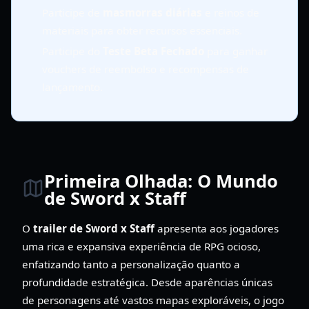
Participe de
masmorras diárias
e reinos de
materiais para obter recursos essenciais.
Participe do
Teste Beta Fechado
para ganhar
vouchers de reembolso e recompensas de
lançamento.
Primeira Olhada: O Mundo
de Sword x Staff
O
trailer de Sword x Staff
apresenta aos jogadores
uma rica e expansiva experiência de RPG ocioso,
enfatizando tanto a personalização quanto a
profundidade estratégica. Desde aparências únicas
de personagens até vastos mapas exploráveis, o jogo