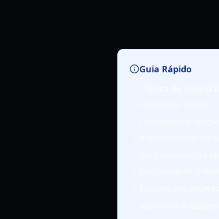
Guia Rápido
O
beta de Sword X
vantagem inicial.
O progresso feito 
o lançamento oficia
Concentre-se na
co
personagens pré-de
Explore um
mundo 
Aproveite o
sistem