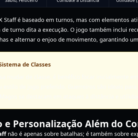
Sábio, Feiticeiro
Combate à Distância
Utilidade (
Staff é baseado em turnos, mas com elementos ativo
m de turno dita a execução. O jogo também inclui rec
lhas e alternar o enjoo de movimento, garantindo um
 Sistema de Classes
a mudar de classe, é benéfico focar inicialmente e
 estilo de jogo preferido. Guerreiros são ideais par
Magos se destacam em ataques à distância e utilida
o e Personalização Além do C
aff
não é apenas sobre batalhas; é também sobre ex