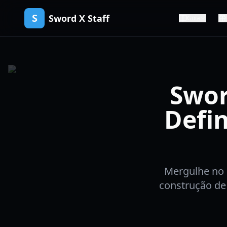
S
Sword X Staff
Guia
Swor
Defi
Mergulhe no 
construção de