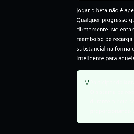
Jogar o beta não é ap
Qualquer progresso que
diretamente. No entant
reembolso de recarga.
substancial na forma d
inteligente para aquel
Participar do
bet
O sistema de ree
durante o beta s
proporcionando u