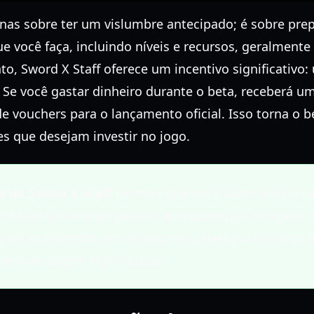
enas sobre ter um vislumbre antecipado; é sobre prep
 você faça, incluindo níveis e recursos, geralmente 
o, Sword X Staff oferece um incentivo significativo
 Se você gastar dinheiro durante o beta, receberá 
e vouchers para o lançamento oficial. Isso torna o 
es que desejam investir no jogo.
a de Sword X Staff
permite que você domine os sist
mbolso de recarga garante que quaisquer compras no
ejam convertidas em valiosos vouchers para o lançame
ma vantagem significativa.