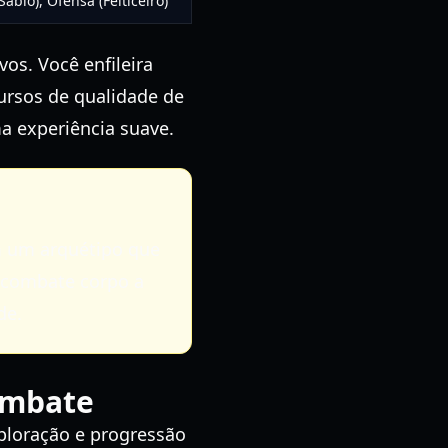
Sábio), Ofensa (Feiticeiro)
s. Você enfileira
ursos de qualidade de
a experiência suave.
m um arquétipo que
a combate corpo a
de.
ombate
ploração e progressão