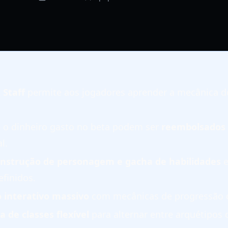
 Staff
permite aos jogadores aprender a mecânica d
e o dinheiro gasto no beta podem ser
reembolsados
l.
nstrução de personagem e gacha de habilidades
e
finidos.
interativo massivo
com mecânicas de progressão o
a de classes flexível
para alternar entre arquétipos 