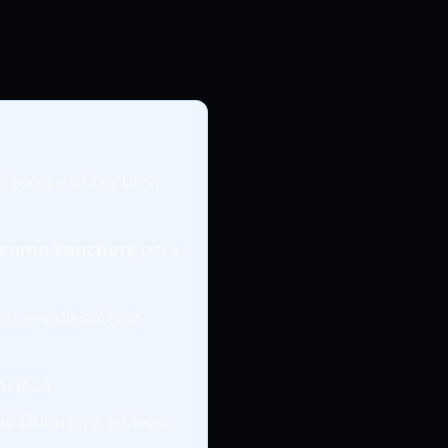
o jogo e obter uma
 como vouchers
para
m vez de coletar
ciosa.
de Guerreiro e Mago.