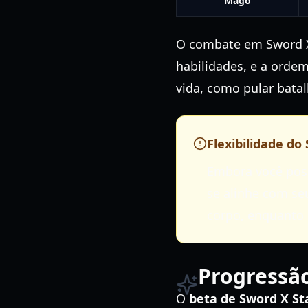
Mago
O combate em Sword X 
habilidades, e a orde
vida, como pular bata
Flexibilidade do
Embora você poss
se alinhe com seu
corpo, enquanto 
Progressã
O
beta de Sword X St