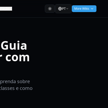
PT
aliação
More Wikis
 Guia
r com
Aprenda sobre
classes e como