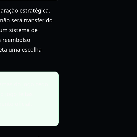
aração estratégica.
não será transferido
: um sistema de
um reembolso
beta uma escolha
emas do jogo cedo.
 jogo feitas
nto oficial,