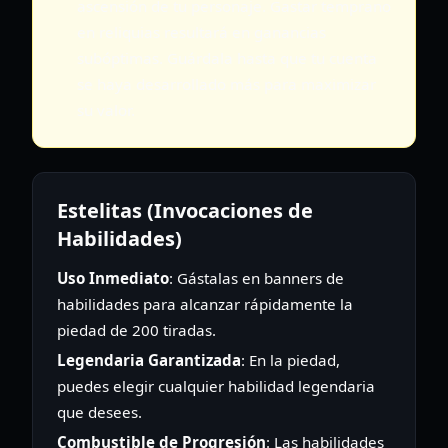
ascensión de tu personaje. Gastar temprano
en reliquias resultará en ganancias
subóptimas. Guárdala hasta que tu cuenta
se haya desarrollado más para maximizar
su valor.
Estelitas (Invocaciones de
Habilidades)
Uso Inmediato
: Gástalas en banners de
habilidades para alcanzar rápidamente la
piedad de 200 tiradas.
Legendaria Garantizada
: En la piedad,
puedes elegir cualquier habilidad legendaria
que desees.
Combustible de Progresión
: Las habilidades