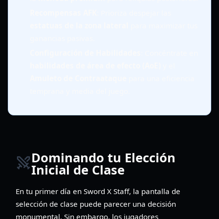
Recompensas AFK
: Prioriza despejar las
estatuas de la zona lateral
para maximizar tus
ganancias pasivas.
Configuración de Habilidades
: Concéntrate en
habilidades de área de efecto (AoE)
y el
Amuleto de Contraataque
para una eficiencia
temprana y media del juego.
Dominando tu Elección
Inicial de Clase
En tu primer día en Sword X Staff, la pantalla de
selección de clase puede parecer una decisión
monumental. Sin embargo, los jugadores