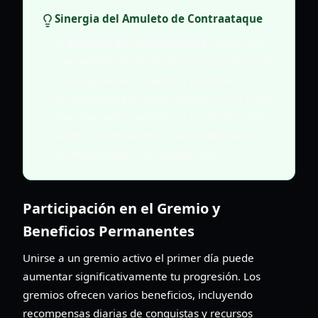
Sinergia del Amuleto de Contraataque
El
Amuleto de Contraataque
combinado
con habilidades de bloqueo (especialmente
para jugadores Caballero) aumenta
drásticamente la supervivencia. Al no morir,
avanzas continuamente el contenido más
rápido, acumulando tus recompensas AFK y
manteniéndote a la vanguardia.
Participación en el Gremio y
Beneficios Permanentes
Unirse a un gremio activo el primer día puede
aumentar significativamente tu progresión. Los
gremios ofrecen varios beneficios, incluyendo
recompensas diarias de conquistas y recursos