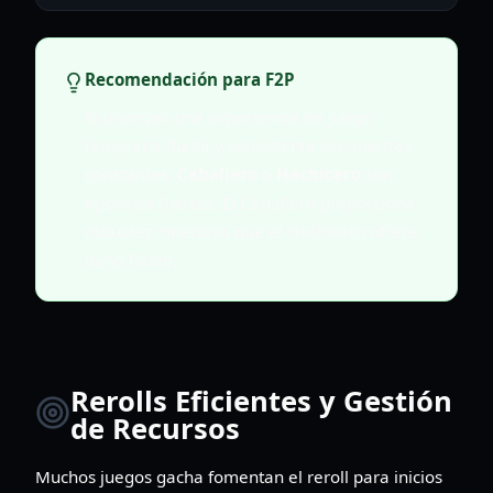
Recomendación para F2P
Si priorizas una experiencia de juego
temprana fluida y consistente sin muertes
constantes,
Caballero
o
Hechicero
son
opciones fuertes. El Caballero proporciona
robustez, mientras que el Hechicero ofrece
daño fiable.
Rerolls Eficientes y Gestión
de Recursos
Muchos juegos gacha fomentan el reroll para inicios