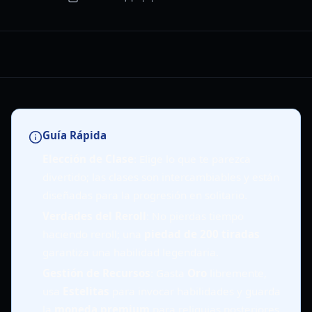
Guía Rápida
Elección de Clase
: Elige lo que te parezca
divertido; las clases son intercambiables y están
diseñadas para la progresión en solitario.
Verdades del Reroll
: No pierdas tiempo
haciendo reroll; una
piedad de 200 tiradas
garantiza una habilidad legendaria.
Gestión de Recursos
: Gasta
Oro
libremente,
usa
Estelitas
para invocar habilidades y guarda
la
moneda premium
para reliquias posteriores.