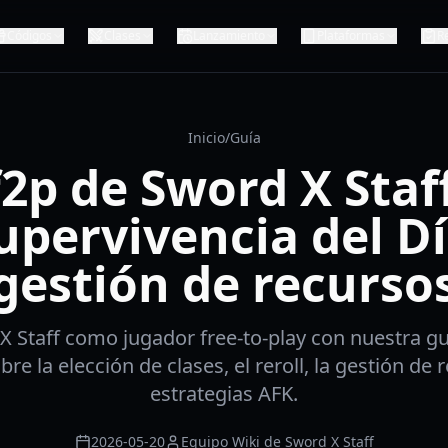
Códigos
Clases
Lanzamiento
Plataformas
R
Inicio
/
Guía
f2p de Sword X Staff
upervivencia del Dí
gestión de recurso
 Staff como jugador free-to-play con nuestra gu
bre la elección de clases, el reroll, la gestión de 
estrategias AFK.
2026-05-20
Equipo Wiki de Sword X Staff