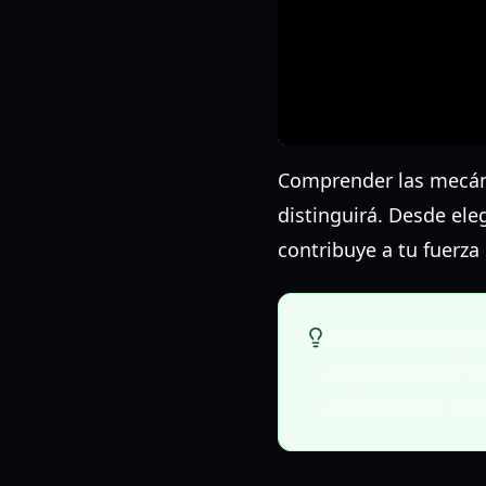
Comprender las mecáni
distinguirá. Desde eleg
contribuye a tu fuerza
Recuerda siempre 
especialmente la 
acumulativo. Una