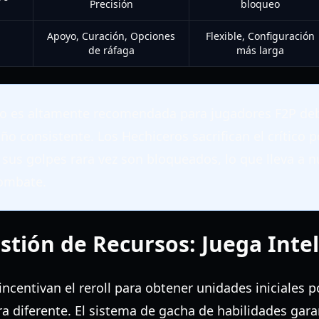
Precisión
bloqueo
Apoyo, Curación, Opciones
Flexible, Configuración
de ráfaga
más larga
ro es altamente recomendada para jugadores F2P deb
o consistente. Los Hechiceros sacrifican el crítico po
e sus golpes rara vez son bloqueados, lo que lleva a
combate.
estión de Recursos: Juega Inte
ncentivan el reroll para obtener unidades iniciales 
a diferente. El sistema de gacha de habilidades gara