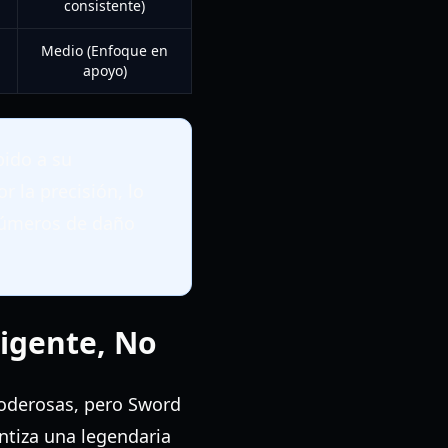
consistente)
Medio (Enfoque en
apoyo)
ido a su
r la precisión, lo
 números de daño
ligente, No
poderosas, pero Sword
ntiza una legendaria