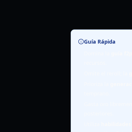
Guía Rápida
Domina la
guía f2
recursos.
Omite el reroll; la
g
Prioriza la
generac
temprano.
Gasta oro libremen
posteriores.
Utiliza
habilidades