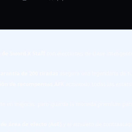
p de Sword X Staff
con elecciones de clase inteligent
arantía de 200 tiradas
asegura una legendaria de tu
ión de recompensas AFK
activando todas las estatua
te en mejoras, pero guarda la moneda premium para 
 de área de efecto (AoE)
y el amuleto de contraataq