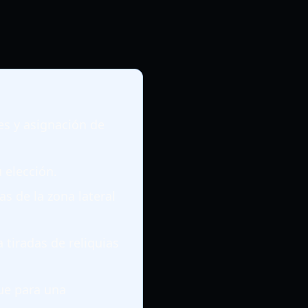
es y asignación de
 elección.
s de la zona lateral
tiradas de reliquias
ue para una