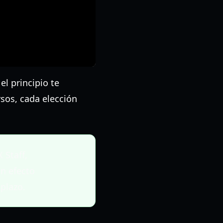
l principio te
rsos, cada elección
 Staff,
un efecto
plazo.