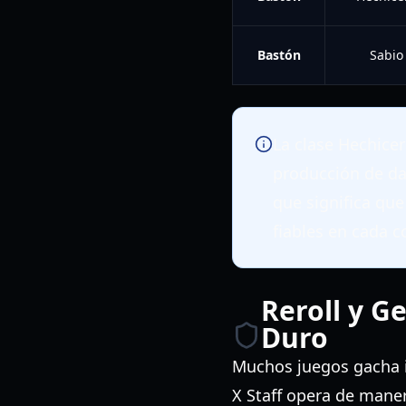
Bastón
Sabio
La clase Hechice
producción de dañ
que significa qu
fiables en cada 
Reroll y G
Duro
Muchos juegos gacha i
X Staff opera de maner