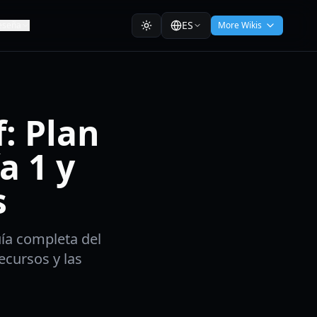
ES
eseña
More Wikis
: Plan
a 1 y
s
ía completa del
recursos y las