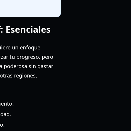
: Esenciales
uiere un enfoque
zar tu progreso, pero
a poderosa sin gastar
otras regiones,
mento.
edad.
o.