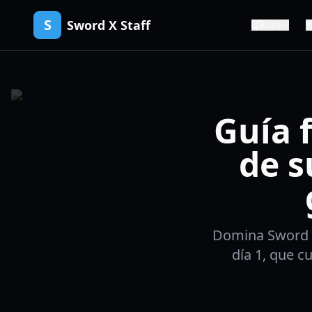
S
Sword X Staff
Guía
Guía 
de s
Domina Sword X
día 1, que cu