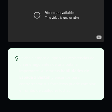
Revisa siempre el tipo y las resistencias de
un enemigo antes de una batalla
importante. Ajustar tus
habilidades de
Espada x Bastón
y encantos para
contrarrestar sus fortalezas puede cambiar
el rumbo de cualquier lucha.