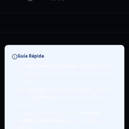
Guía Rápida
Las
habilidades de Espada x Bastón
ofrecen
más de 300 combinaciones para diversos estilos
de juego.
Las
Técnicas
son habilidades activas, mientras
que los
Encantos
proporcionan beneficios
pasivos.
El juego temprano se centra en
Duelista,
Caballero o Hechicero
para una progresión
óptima.