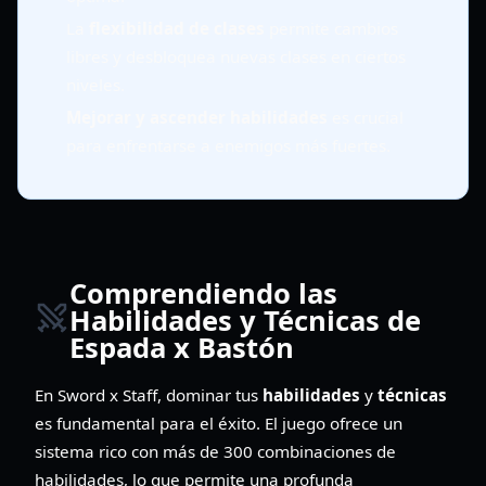
La
flexibilidad de clases
permite cambios
libres y desbloquea nuevas clases en ciertos
niveles.
Mejorar y ascender habilidades
es crucial
para enfrentarse a enemigos más fuertes.
Comprendiendo las
Habilidades y Técnicas de
Espada x Bastón
En Sword x Staff, dominar tus
habilidades
y
técnicas
es fundamental para el éxito. El juego ofrece un
sistema rico con más de 300 combinaciones de
habilidades, lo que permite una profunda