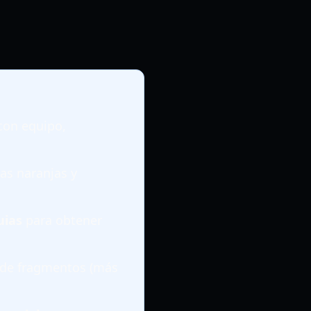
con equipo,
as naranjas y
uias
para obtener
 de fragmentos (más