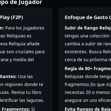
Tipo de Jugador
Play (F2P)
Enfoque de Gasto 
n:
Para los jugadores
Subir de Rango Reliq
vas Reliquias es
tengas una colección 
ueva Reliquia añade
cambia a subir de ran
que son cruciales para
existentes. Busca Rel
rana y media del
cerca de su próxima m
Regla de 80+ Fragme
ltantes:
Usa las
Reliquias donde teng
en regiones donde te
fragmentos (lo que si
ias. Revisa tu libro
necesitas 20 o menos 
entificar las lagunas.
asegura un uso eficien
e Fragmentos:
Si
Evita Rangos de Baja