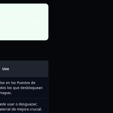
es de usar una gran
estén cerca de subir
Uso
los en los Puestos de
idos los que desbloquean
mapas.
uede usar o desguazar;
erial de mejora crucial.