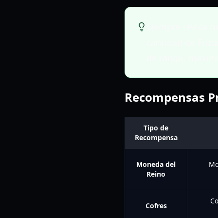
Siempre revisa t
cantidad de Fruta
de rango, maximiz
Recompensas Pri
Tipo de
Recompensa
Moneda del
Mo
Reino
Co
Cofres