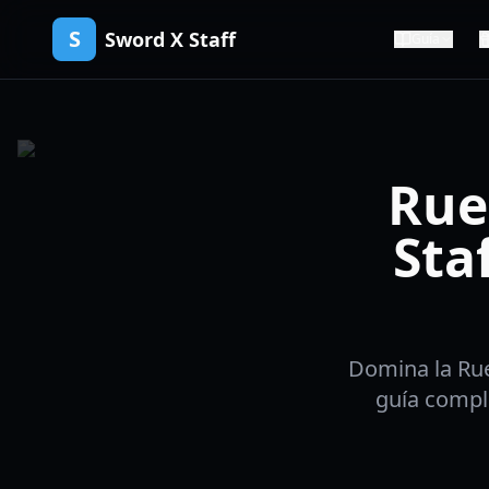
S
Sword X Staff
Guía
Rue
Sta
Domina la Rue
guía comple