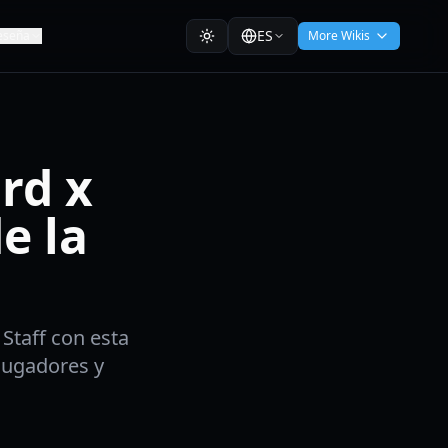
ES
eseña
More Wikis
rd x
e la
Staff con esta
 jugadores y