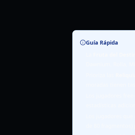
Guía Rápida
La
Fruta del Desti
Dawnium, Rolla, Min
Prioriza las
Reliqui
moradas tienen ta
Los jugadores free
estadísticas adicio
Los jugadores que
de 80 fragmentos)