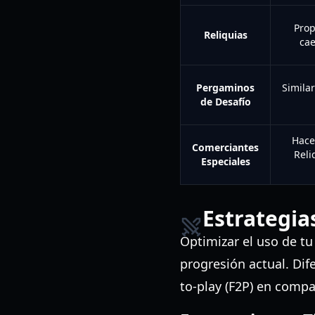
Prop
Reliquias
cae
Pergaminos
Simila
de Desafío
Hace
Comerciantes
Reli
Especiales
Estrategia
Optimizar el uso de tu
progresión actual. Dif
to-play (F2P) en compa