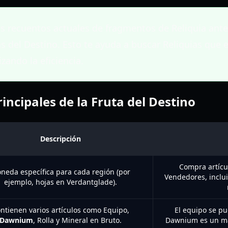
us recuentos actuales de fragmentos de Reliquia ant
s del Destino. Esto te ayuda a buscar Reliquias que 
ando la eficiencia.
ncipales de la Fruta del Destino
Descripción
Compra artícu
neda específica para cada región (por
Vendedores, inclu
ejemplo, hojas en Verdantglade).
ntienen varios artículos como Equipo,
El equipo se p
Dawnium
, Rolla y Mineral en Bruto.
Dawnium es un mat