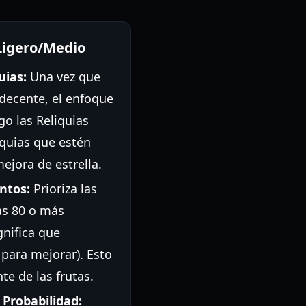
Ligero/Medio
uias:
Una vez que
decente, el enfoque
go las Reliquias
iquias que estén
ejora de estrella.
ntos:
Prioriza las
as 80 o más
gnifica que
para mejorar). Esto
te de las frutas.
 Probabilidad: