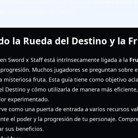
tino también pueden hacer aparecer
comerciantes e
o, BagGirl) y jefes de campo.
o la Rueda del Destino y la Fr
en Sword x Staff está intrínsecamente ligada a la
Fru
a progresión. Muchos jugadores se preguntan sobre e
a misteriosa fruta. Esta guía tiene como objetivo acla
el Destino y cómo utilizarla de manera más eficiente
ador experimentado.
irve como una puerta de entrada a varios recursos val
te el poder y la progresión de tu personaje. Compr
r sus beneficios.