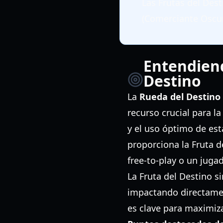
Las Frutas del Des
(Comerciante Oscur
Entendiend
Destino
La
Rueda del Destino
recurso crucial para l
y el uso óptimo de est
proporciona la Fruta d
free-to-play o un jug
La Fruta del Destino s
impactando directamen
es clave para maximiza