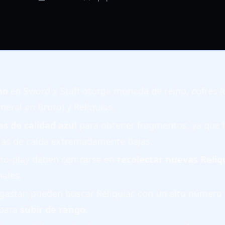
no
en Sword x Staff otorga moneda de reino, cofres (
eral en Bruto) y Reliquias.
as de calidad azul
para obtener fragmentos, ya que l
sas de caída extremadamente bajas.
-to-play deben centrarse en
recolectar nuevas Reliq
nales.
 gastan pueden buscar Reliquias con un alto número
 para
subir de rango
.