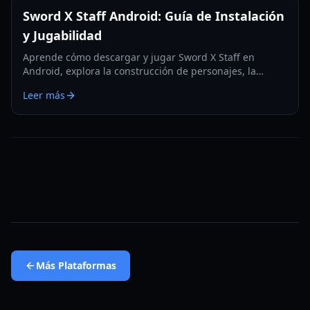
Sword X Staff Android: Guía de Instalación
y Jugabilidad
Aprende cómo descargar y jugar Sword X Staff en
Android, explora la construcción de personajes, la
progresión inactiva y las características clave de este
Leer más
RPG único.
Más
Plataformas