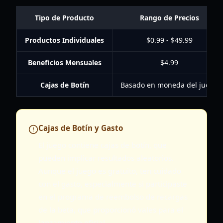
Tipo de Producto
Rango de Precios
Productos Individuales
$0.99 - $49.99
Beneficios Mensuales
$4.99
Cajas de Botín
Basado en moneda del juego
Cajas de Botín y Gasto
El juego contiene cajas de botín, que
pueden implicar resultados aleatorios.
Aunque el juego es gratuito, ten cuidado
con el gasto, especialmente si participaste
en el programa de reembolso de recargas
de la beta, que proporcionó vales para el
lanzamiento oficial.