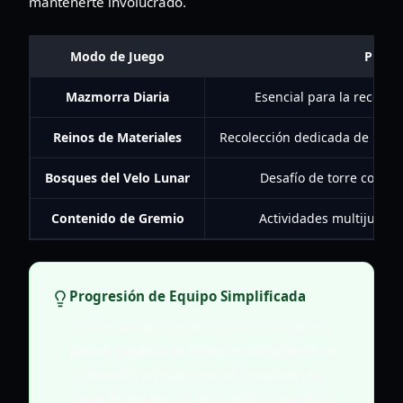
mantenerte involucrado.
Modo de Juego
Propó
Mazmorra Diaria
Esencial para la recolec
Reinos de Materiales
Recolección dedicada de mater
Bosques del Velo Lunar
Desafío de torre con fu
Contenido de Gremio
Actividades multijugado
Progresión de Equipo Simplificada
Una de las características más amigables
para el jugador es cómo se transfieren los
niveles del equipo. Cuando mejoras una
pieza de equipo, el nivel está vinculado al