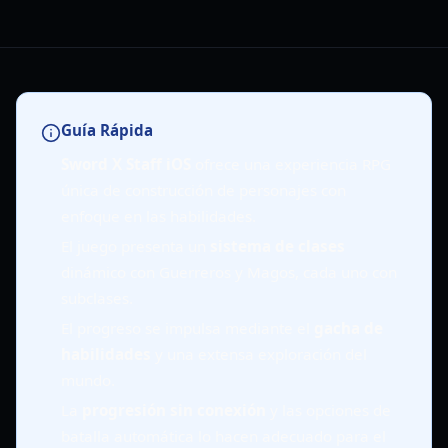
Guía Rápida
Sword X Staff iOS
ofrece una experiencia RPG
única de construcción de personajes con
enfoque en las habilidades.
El juego presenta un
sistema de clases
dinámico con Guerreros y Magos, cada uno con
subclases.
El progreso se impulsa mediante el
gacha de
habilidades
y una extensa exploración del
mundo.
La
progresión sin conexión
y las opciones de
batalla automática lo hacen adecuado para el