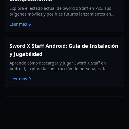
Explora el estado actual de Sword x Staff en PS5, sus
orígenes móviles y posibles futuros lanzamientos en
consolas. Entiende el juego multiplataforma y más.
Leer más
Sword X Staff Android: Guía de Instalación
y Jugabilidad
Aprende cómo descargar y jugar Sword X Staff en
Android, explora la construcción de personajes, la
progresión inactiva y las características clave de este
Leer más
RPG único.