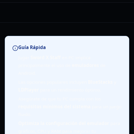
Guía Rápida
Jugar
Sword X Staff
en PC implica
principalmente el uso de
emuladores
de
Android.
Las opciones populares incluyen
BlueStacks
y
LDPlayer
para un rendimiento óptimo.
Asegúrate de que tu PC cumpla con los
requisitos mínimos del sistema
para un juego
fluido.
Optimiza la configuración del emulador
para
gráficos, CPU y RAM para mejorar tu