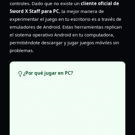
controles. Dado que no existe un
cliente oficial de
Sword X Staff para PC
, la mejor manera de
experimentar el juego en tu escritorio es a través de
emuladores de Android. Estas herramientas replican
el sistema operativo Android en tu computadora,
permitiéndote descargar y jugar juegos móviles sin
problemas.
¿Por qué jugar en PC?
Jugar Sword X Staff en PC ofrece varias
ventajas: una pantalla más grande,
controles más precisos con teclado y ratón,
mejor rendimiento y la capacidad de
realizar múltiples tareas. Transforma la
experiencia móvil en una aventura más
inmersiva, especialmente al explorar vastas