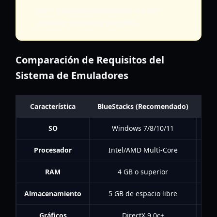
Staff. Recursos insuficientes pueden
provocar retrasos y bloqueos.
Comparación de Requisitos del
Sistema de Emuladores
Característica
BlueStacks (Recomendado)
LDP
SO
Windows 7/8/10/11
W
Procesador
Intel/AMD Multi-Core
I
RAM
4 GB o superior
Almacenamiento
5 GB de espacio libre
36
Gráficos
DirectX 9.0c+