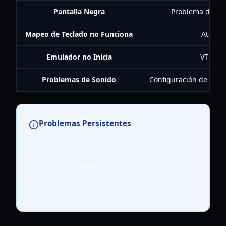
Pantalla Negra
Problema del re
Mapeo de Teclado no Funciona
Atajos 
Emulador no Inicia
VT desh
Problemas de Sonido
Configuración de audi
Problemas Persistentes
Si te enfrentas a problemas persistentes,
considera contactar con los canales de
soporte oficiales del emulador o los foros de
la comunidad. A menudo tienen soluciones
específicas para problemas únicos.