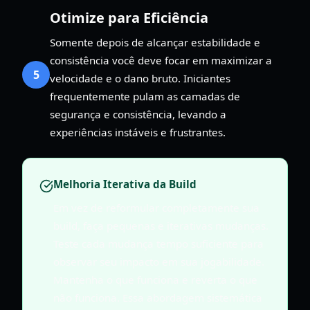
Otimize para Eficiência
Somente depois de alcançar estabilidade e
consistência você deve focar em maximizar a
5
velocidade e o dano bruto. Iniciantes
frequentemente pulam as camadas de
segurança e consistência, levando a
experiências instáveis e frustrantes.
Melhoria Iterativa da Build
Em vez de reformular completamente sua
build, faça pequenas e iterativas mudanças.
Teste cada mudança tempo suficiente para
observar seu impacto em sua jogabilidade.
Mantenha o que funciona e reverta o que
não funciona. Essa abordagem sistemática