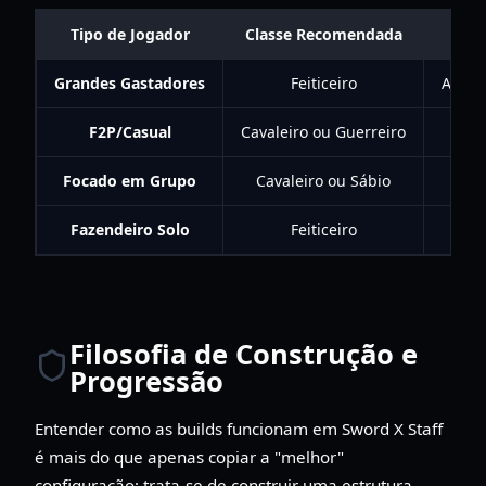
Tipo de Jogador
Classe Recomendada
Grandes Gastadores
Feiticeiro
Alta v
F2P/Casual
Cavaleiro ou Guerreiro
M
Focado em Grupo
Cavaleiro ou Sábio
Pa
Fazendeiro Solo
Feiticeiro
Filosofia de Construção e
Progressão
Entender como as builds funcionam em Sword X Staff
é mais do que apenas copiar a "melhor"
configuração; trata-se de construir uma estrutura