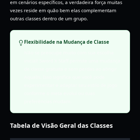
em cenários específicos, a verdadeira força muitas
vezes reside em quão bem elas complementam
outras classes dentro de um grupo.
Flexibilidade na Mudança de Classe
Não se preocupe muito com sua escolha
inicial! Sword X Staff permite uma mudança
de classe gratuita e sem perdas ao atingir
Aqualis. Isso significa que você pode
experimentar e adaptar seu estilo de jogo
conforme o meta evolui ou suas
preferências mudam.
Tabela de Visão Geral das Classes