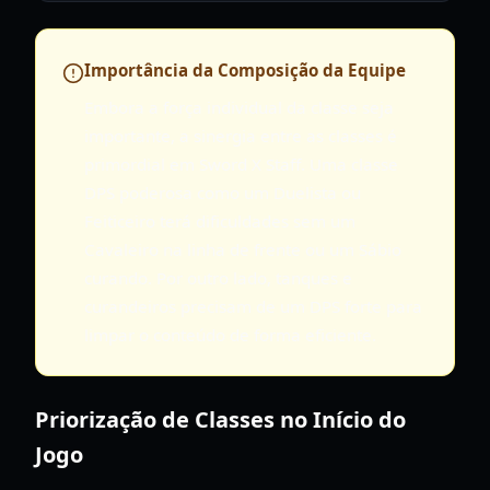
Importância da Composição da Equipe
Embora a força individual da classe seja
importante, a sinergia entre as classes é
primordial em Sword X Staff. Uma classe
DPS poderosa como um Duelista ou
Feiticeiro terá dificuldades sem um
Cavaleiro na linha de frente ou um Sábio
curando. Por outro lado, tanques e
curandeiros precisam de um DPS forte para
limpar o conteúdo de forma eficiente.
Priorização de Classes no Início do
Jogo