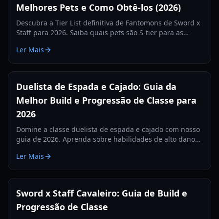
Melhores Pets e Como Obtê-los (2026)
Descubra a Tier List definitiva de Fantomons de Sword x
Staff para 2026. Saiba quais pets são S-tier para as
funções de DPS, Suporte e Tanque, e como adquiri-los e
Ler Mais
otimizá-los.
Duelista de Espada e Cajado: Guia da
Melhor Build e Progressão de Classe para
2026
Domine a classe duelista de espada e cajado com nosso
guia de 2026. Aprenda sobre habilidades de alto dano
explosivo, as melhores builds de roubo de vida e como
Ler Mais
evoluir para um Conquistador.
Sword x Staff Cavaleiro: Guia de Build e
Progressão de Classe