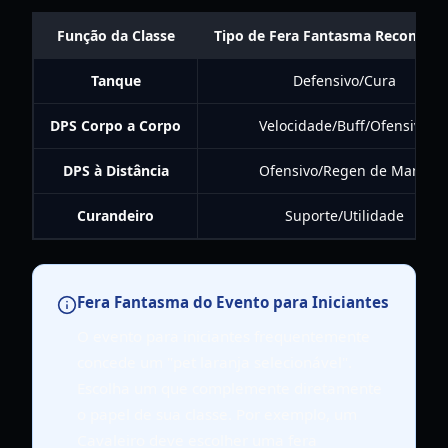
Função da Classe
Tipo de Fera Fantasma Recomen
Tanque
Defensivo/Cura
DPS Corpo a Corpo
Velocidade/Buff/Ofensivo
DPS à Distância
Ofensivo/Regen de Mana
Curandeiro
Suporte/Utilidade
Fera Fantasma do Evento para Iniciantes
O evento para iniciantes frequentemente
concede um "pet laranja selecionável".
Escolha um que complemente diretamente
o papel de sua classe. Por exemplo, um
Cavaleiro deve escolher uma fera