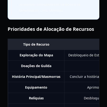
defensiva, enquanto um Feiticeiro se
beneficia de uma ofensiva.
Prioridades de Alocação de Recursos
Tipo de Recurso
Exploração do Mapa
Desbloqueio de Estátua
Doações de Guilda
História Principal/Masmorras
Concluir a história pr
Equipamento
Aprimoramen
Relíquias
Desbloquear e 