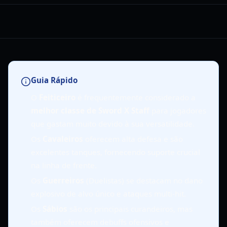
Guia Rápido
O
Feiticeiro
é frequentemente considerado a
melhor classe de Sword X Staff
para jogadores
que gastam muito devido à sua versatilidade.
Os
Cavaleiros
oferecem alta defesa e são
excelentes tanques, fornecendo suporte crucial
na linha de frente.
Os
Guerreiros
(Duelistas) se destacam no dano
explosivo de alvo único e ataques multi-hit.
Os
Sábios
são os principais curandeiros, mas
também oferecem debuffs ofensivos e