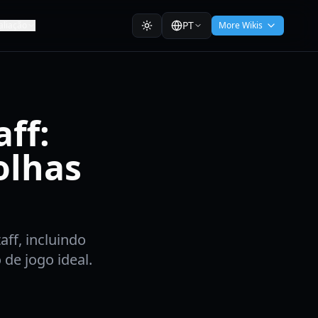
PT
aliação
More Wikis
ff:
olhas
ff, incluindo
 de jogo ideal.