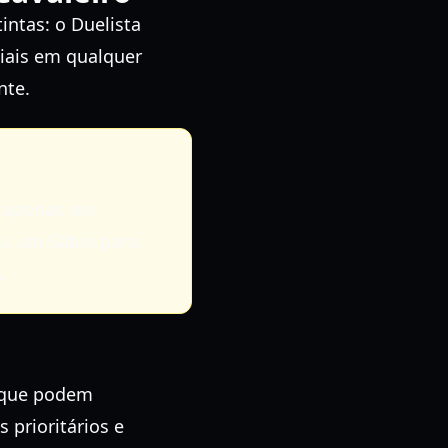
intas: o Duelista
iais em qualquer
nte.
 apenas por
ou um Sábio para
.
t que podem
 prioritários e