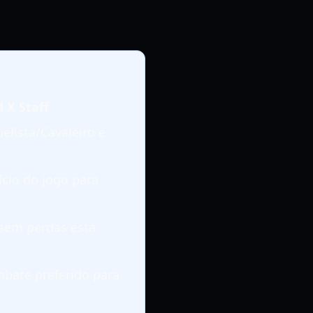
 X Staff
.
elista/Cavaleiro e
cio do jogo para
 sem perdas está
mbate preferido para