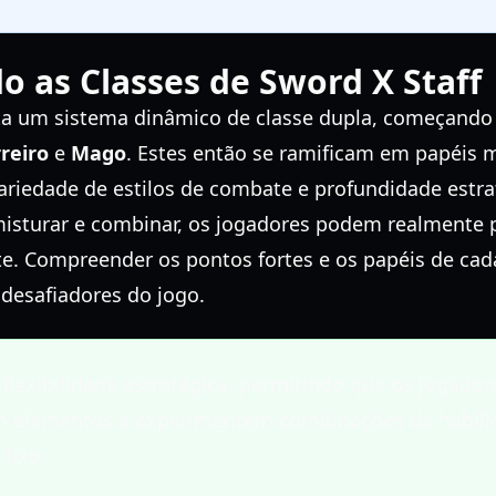
 as Classes de Sword X Staff
ta um sistema dinâmico de classe dupla, começando
reiro
e
Mago
. Estes então se ramificam em papéis m
ariedade de estilos de combate e profundidade estr
misturar e combinar, os jogadores podem realmente p
 Compreender os pontos fortes e os papéis de cada 
desafiadores do jogo.
a flexibilidade estratégica, permitindo que os jogad
em elementos e experimentem combinações de habili
fixo.