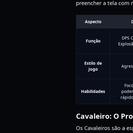
preencher a tela com
Aspecto
DPS C
Função
Explosã
Estilo de
Agres
Jogo
Foc
Habilidades
poder
rápido
Cavaleiro: O Pr
Os Cavaleiros são a e