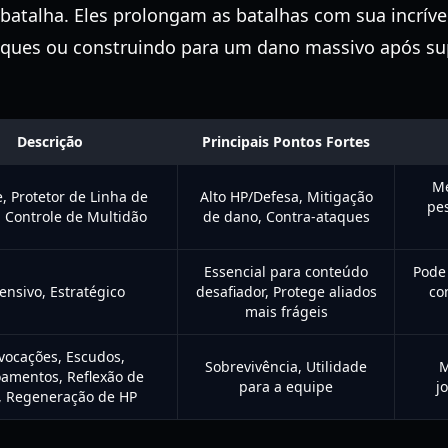
atalha. Eles prolongam as batalhas com sua incrível
ques ou construindo para um dano massivo após sup
Descrição
Principais Pontos Fortes
Me
, Protetor de Linha de
Alto HP/Defesa, Mitigação
pe
, Controle de Multidão
de dano, Contra-ataques
Essencial para conteúdo
Pode 
ensivo, Estratégico
desafiador, Protege aliados
co
mais frágeis
vocações, Escudos,
Sobrevivência, Utilidade
M
amentos, Reflexão de
para a equipe
j
, Regeneração de HP