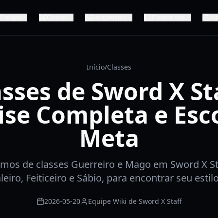
Códigos
Classes
Lançamento
Plataformas
Av
Início
/
Classes
asses de Sword X Sta
ise Completa e Esc
Meta
amos de classes Guerreiro e Mago em Sword X Sta
leiro, Feiticeiro e Sábio, para encontrar seu estilo
2026-05-20
Equipe Wiki de Sword X Staff