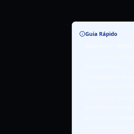
Guia Rápido
Guerreiro
e
Mago
Cada classe primár
Feiticeiro/Sábio.
O
Feiticeiro
é freq
jogadores que gast
O equilíbrio das c
disponível em Aqua
Escolha uma
class
a melhor experiênc