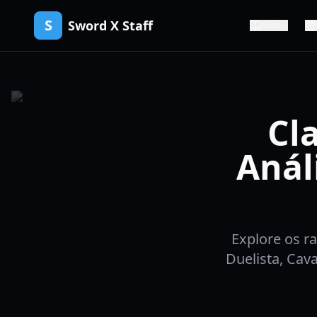
S
Sword X Staff
Guia
Cl
Anál
Explore os r
Duelista, Cava