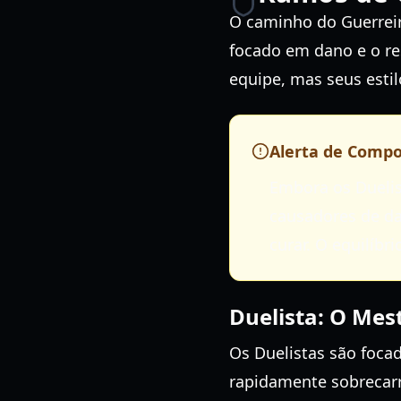
O caminho do Guerreiro
focado em dano e o re
equipe, mas seus estil
Alerta de Compo
Embora os Dueli
causadores de da
curar. O equilíbr
Duelista: O Mes
Os Duelistas são foca
rapidamente sobrecarre