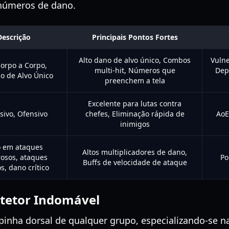
 números de dano.
Descrição
Principais Pontos Fortes
Alto dano de alvo único, Combos
Vulne
orpo a Corpo,
multi-hit, Números que
Dep
o de Alvo Único
preenchem a tela
Excelente para lutas contra
sivo, Ofensivo
chefes, Eliminação rápida de
AoE
inimigos
o em ataques
Altos multiplicadores de dano,
osos, ataques
Po
Buffs de velocidade de ataque
s, dano crítico
otetor Indomável
spinha dorsal de qualquer grupo, especializando-se 