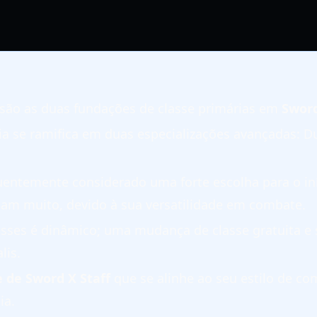
são as duas fundações de classe primárias em
Sword
ia se ramifica em duas especializações avançadas: Du
uentemente considerado uma forte escolha para o iní
am muito, devido à sua versatilidade em combate.
lasses é dinâmico; uma mudança de classe gratuita e
lis.
e de Sword X Staff
que se alinhe ao seu estilo de co
ia.