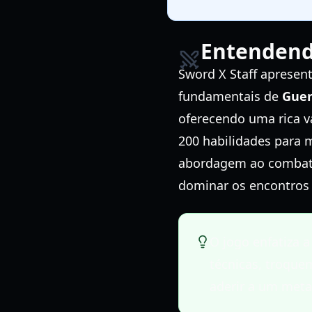
Entendendo
Sword X Staff apresen
fundamentais de
Guer
oferecendo uma rica v
200 habilidades para 
abordagem ao combate.
dominar os encontros 
O jogo enfatiza 
técnicas, troqu
aderir a um meta 