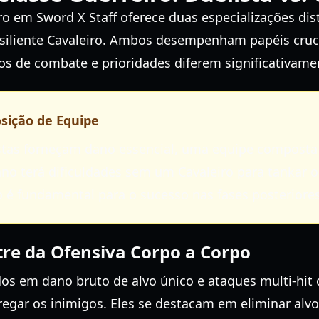
 em Sword X Staff oferece duas especializações dist
siliente Cavaleiro. Ambos desempenham papéis cruc
os de combate e prioridades diferem significativame
sição de Equipe
stas forneçam dano essencial, uma equipe composta
no terá dificuldades sem um Cavaleiro para tankar 
io é fundamental para o sucesso nas fases posteriores
tre da Ofensiva Corpo a Corpo
dos em dano bruto de alvo único e ataques multi-hi
gar os inimigos. Eles se destacam em eliminar alvos