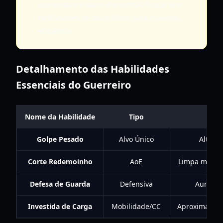
aumentam o dano elemental. Foque em
habilidades de dano físico para máxima
eficiência.
Detalhamento das Habilidades
Essenciais do Guerreiro
Nome da Habilidade
Tipo
Golpe Pesado
Alvo Único
Alto mu
Corte Redemoinho
AoE
Limpa múltipl
Defesa de Guarda
Defensiva
Aumenta 
Investida de Carga
Mobilidade/CC
Aproxima-se r