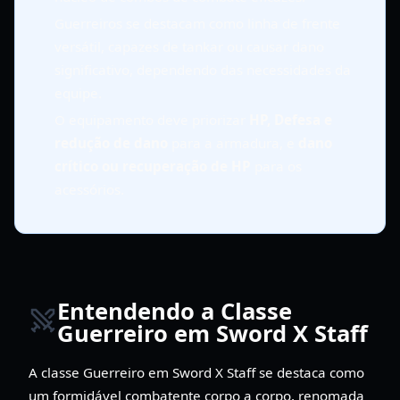
Guerreiros se destacam como linha de frente
versátil, capazes de tankar ou causar dano
significativo, dependendo das necessidades da
equipe.
O equipamento deve priorizar
HP, Defesa e
redução de dano
para a armadura, e
dano
crítico ou recuperação de HP
para os
acessórios.
Entendendo a Classe
Guerreiro em Sword X Staff
A classe Guerreiro em Sword X Staff se destaca como
um formidável combatente corpo a corpo, renomada