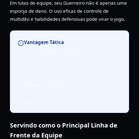
Em lutas de equipe, seu Guerreiro não é apenas uma
esponja de dano. O uso eficaz de controle de
multidão e habilidades defensivas pode virar o jogo.
Vantagem Tática
Use
Investida de Carga
para atrapalhar a
linha de trás inimiga, atordoar conjuradores
ou curandeiros perigosos e criar aberturas
para seus aliados DPS. Continue com
Defesa de Guarda
ao antecipar um grande
dano recebido para se proteger e manter o
aggro.
Servindo como o Principal Linha de
Frente da Equipe