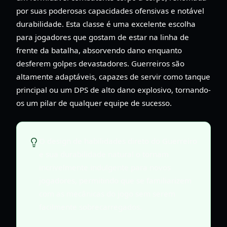
por suas poderosas capacidades ofensivas e notável
durabilidade. Esta classe é uma excelente escolha
para jogadores que gostam de estar na linha de
frente da batalha, absorvendo dano enquanto
desferem golpes devastadores. Guerreiros são
altamente adaptáveis, capazes de servir como tanque
principal ou um DPS de alto dano explosivo, tornando-
os um pilar de qualquer equipe de sucesso.
O design de habilidades direto do Guerreiro
e sua durabilidade natural o tornam
incrivelmente indulgente para novos
jogadores, permitindo que se familiarizem
com as mecânicas do jogo sem serem
facilmente sobrecarregados.