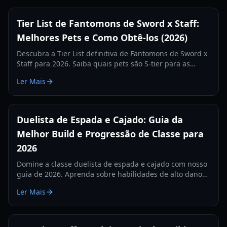
Tier List de Fantomons de Sword x Staff:
Melhores Pets e Como Obtê-los (2026)
Descubra a Tier List definitiva de Fantomons de Sword x
Staff para 2026. Saiba quais pets são S-tier para as
funções de DPS, Suporte e Tanque, e como adquiri-los e
Ler Mais
otimizá-los.
Duelista de Espada e Cajado: Guia da
Melhor Build e Progressão de Classe para
2026
Domine a classe duelista de espada e cajado com nosso
guia de 2026. Aprenda sobre habilidades de alto dano
explosivo, as melhores builds de roubo de vida e como
Ler Mais
evoluir para um Conquistador.