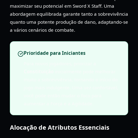
maximizar seu potencial em Sword X Staff. Uma
abordagem equilibrada garante tanto a sobrevivência
quanto uma potente produção de dano, adaptando-se
a vários cenários de combate.
Prioridade para Iniciantes
Para novos jogadores, priorizar a
Constituição
inicialmente pode melhorar
muito a sobrevivência, tornando o início do
jogo mais indulgente. Uma vez confortável,
você pode então mudar o foco para
aumentar a Força e a Agilidade.
Alocação de Atributos Essenciais