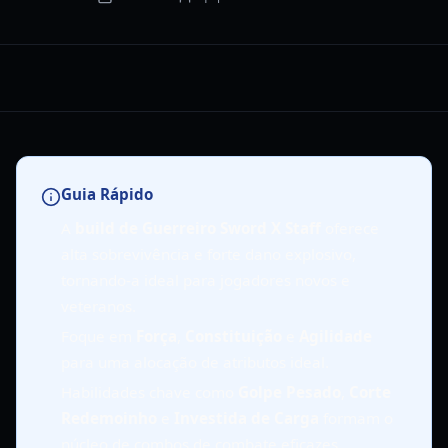
Guia Rápido
A
build de Guerreiro Sword X Staff
oferece
alta sobrevivência e forte dano explosivo,
tornando-a ideal para jogadores novos e
veteranos.
Foque em
Força
,
Constituição
e
Agilidade
para uma alocação de atributos ideal.
Habilidades chave como
Golpe Pesado
,
Corte
Redemoinho
e
Investida de Carga
formam o
núcleo de combos de combate eficazes.